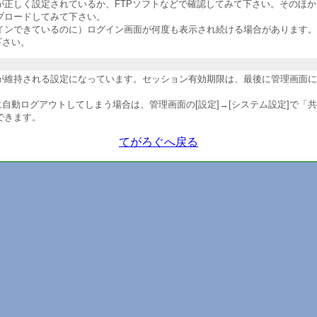
が正しく設定されているか、FTPソフトなどで確認してみて下さい。そのほ
プロードしてみて下さい。
インできているのに）ログイン画面が何度も表示され続ける場合があります。
下さい。
維持される設定になっています。セッション有効期限は、最後に管理画面にアク
自動ログアウトしてしまう場合は、管理画面の[設定]→[システム設定]で「
できます。
てがろぐへ戻る