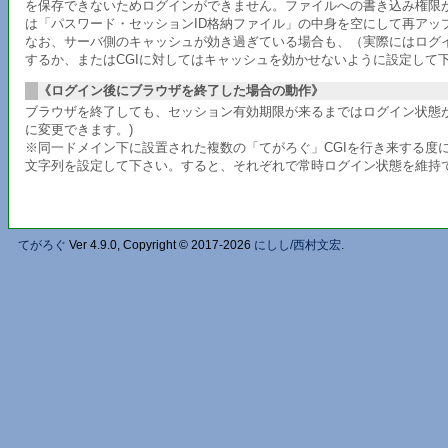
を保存できないためログインができません。ファイルへの書き込み権限
は「パスワード・セッションID格納ファイル」の中身を空にして再アッ
なお、サーバ側のキャッシュが効き過ぎている場合も、（実際にはログ
するか、またはCGIに対してはキャッシュを効かせないように設定して
《ログイン後にブラウザを終了した場合の動作》
ブラウザを終了しても、セッション有効期限が来るまではログイン状態が
に変更できます。)
※同一ドメイン下に設置された複数の「てがろぐ」CGIを行き来する度に
文字列を設定して下さい。すると、それぞれで常時ログイン状態を維持
てがろぐ
Ver 4.9.0, Copyright © 2017-2026
にしし/西村文宏
.