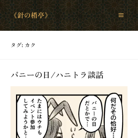
《針の梢亭》
メニュ
ーとウ
ィジェ
ット
タグ:
カク
バニーの日/ハニトラ談話