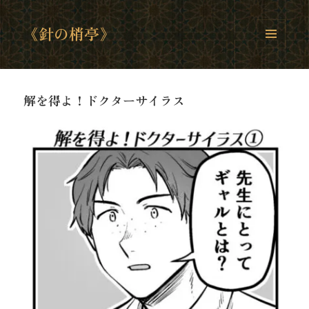
《針の梢亭》
メニュ
ーとウ
ィジェ
ット
解を得よ！ドクターサイラス